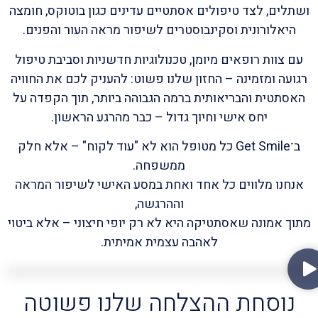
ושתלים, לצד טיפולים אסתטיים עדינים כגון בוטוקס, חומצה
היאלורונית וסקינבוסטרים לשיפור מראה העור והפנים.
עם צוות רופאים מיומן, טכנולוגיות חדשניות וסביבת טיפול
רגועה ומזמינה –
החזון שלנו פשוט: להעניק לכם את החוויה
האסתטית והבריאותית ברמה הגבוהה ביותר,
תוך הקפדה על
יחס אישי וחיוך גדול – כבר מהרגע הראשון.
ב־Get Smile כל מטופל הוא לא "עוד לקוח" – אלא חלק
ממשפחה.
אנחנו מלווים כל אחד ואחת במסע האישי לשיפור המראה
וההרגשה,
מתוך אמונה שאסתטיקה היא לא רק יופי חיצוני – אלא ביטוי
לאהבה עצמית אמיתית.
נוסחת ההצלחה שלנו פשוטה