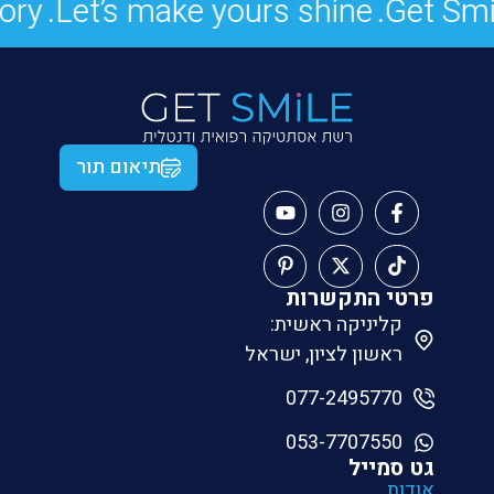
.
Let’s make yours shine.
Get Smile.
תיאום תור
פרטי התקשרות
קליניקה ראשית:
ראשון לציון, ישראל
077-2495770
053-7707550
גט סמייל
אודות