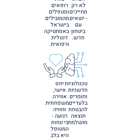
לא רק
רופאים
מחייכים
ומטפלים
- יוצאים
מהמובילים
עם
בישראל
ביטחון
באסתטיקה
חדש.
דנטלית
ורפואית.
טכנולוגיות
יחס
חדשניות
אישי,
וחומרים
אווירה
בלעדיים
משפחתית
להבטחת
וחוויה
תוצאה
רגועה -
מושלמת.
כי נוחות
המטופל
היא בלב