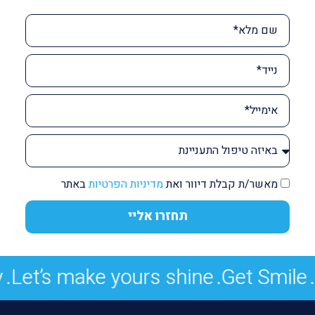
מאשר/ת קבלת דיוור ואת
מדיניות הפרטיות
באתר
תחזרו אליי
t’s make yours shine.
Get Smile.
You