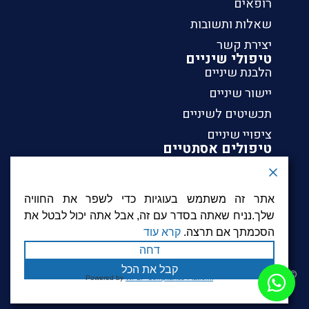
רופאים
שאלות ותשובות
יצירת קשר
טיפולי שיניים
הלבנת שיניים
יישור שיניים
תכשיטים לשיניים
ציפויי שיניים
טיפולים אסתטיים
הלבנת שיניים
יישור שיניים
אתר זה משתמש בעוגיות כדי לשפר את החוויה
תכשיטים לשיניים
שלך.נניח שאתה בסדר עם זה, אבל אתה יכול לבטל את
ציפויי שיניים
הסכמתך אם תרצה.
קרא עוד
דחה
קבל את הכל
© כל הזכויות שמורות ל Get Smile |
הצהרת נגישות
|
מדיניות פרטיות
|
Powered by
WPLP Compliance Platform
תנאי שימוש
| עיצוב: ענבל סורוקה | פיתוח:
GBWEB